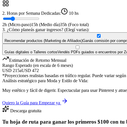
2. Horas por Semana Dedicadas:
10
hs
2h (Micro-paso)
15h (Medio día)
35h (Foco total)
3. ¿Cómo planeás ganar ingresos? (Elegí varias):
Recomendar productos (Marketing de Afiliados)
Ganás comisión por compra
Guías digitales o Talleres cortos
Vendés PDFs guiados o encuentros por Zo
Estimación de Retorno Mensual
Rango Esperado (en escala de 6 meses)
USD
215
a
USD
472
*Proyecciones realistas basadas en tráfico regular. Puede variar según
Análisis estratégico para
Moda y Estilo de Vida
:
Muy estético y fácil de digerir. Espectacular para usar Pinterest y atrae
Quiero la Guía para Empezar ya
Descarga gratuita
Tu hoja de ruta para ganar los primeros $100 con tu 