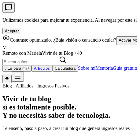
Utilizamos cookies para mejorar tu experiencia. Al navegar por este si
Aceptar
Contraste optimizado. ¿Baja visión o cansancio ocular?
Activar Mo
M
Remoto
con Mariela
Vivir de tu Blog +40
Sobre mí
Mentoría
Guía gratui
¿Es para mí?
Artículos
Calculadora
👁️
Blog · Afiliados · Ingresos Pasivos
Vivir de tu blog
sí es totalmente posible.
Y no necesitás saber de tecnología.
Te enseño, paso a paso, a crear un blog que genera ingresos reales — 