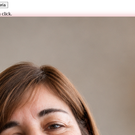
ría
 click.